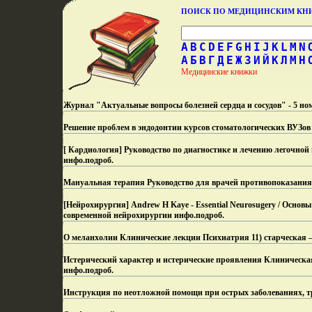
ПОИСК ПО МЕДИЦИНСКИМ К
A
B
C
D
E
F
G
H
I
J
K
L
M
N
А
Б
В
Г
Д
Е
Ж
З
И
Й
К
Л
М
Н
Медицинские книжки
Журнал "Актуальные вопросы болезней сердца и сосудов" - 5 н
Решение проблем в эндодонтии курсов стоматологических ВУЗов
[ Кардиология] Руководство по диагностике и лечению легочной
инфо.
подроб.
Мануальная терапия Руководство для врачей противопоказания
[Нейрохирургия] Andrew H Kaye - Essential Neurosugery / Осно
современной нейрохирургии инфо.
подроб.
О меланхолии Клинические лекции Психиатрия 11) старческая
Истерический характер и истерические проявления Клиническая
инфо.
подроб.
Инструкция по неотложной помощи при острых заболеваниях, т