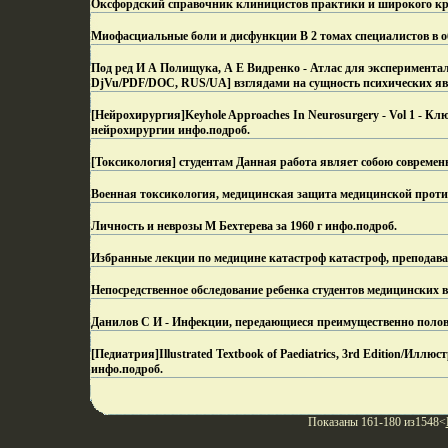
Оксфордский справочник клиницистов практики и широкого кру
Миофасциальные боли и дисфункции В 2 томах специалистов в о
Под ред И А Полищука, А Е Видренко - Атлас для экспериментал
DjVu/PDF/DOC, RUS/UA] взглядами на сущность психических яв
[Нейрохирургия]Keyhole Approaches In Neurosurgery - Vol 1 - К
нейрохирургии инфо.
подроб.
[Токсикология] студентам Данная работа являет собою современ
Военная токсикология, медицинская защита медицинской прот
Личность и неврозы М Бехтерева за 1960 г инфо.
подроб.
Избранные лекции по медицине катастроф катастроф, преподав
Непосредственное обследование ребенка студентов медицинских в
Данилов С И - Инфекции, передающиеся преимущественно половы
[Педиатрия]Illustrated Textbook of Paediatrics, 3rd Edition/Ил
инфо.
подроб.
Показаны 161-180 из1548<