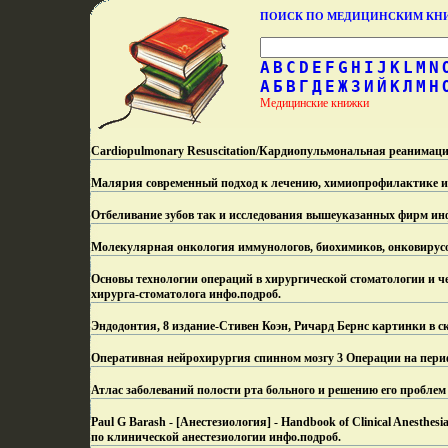
ПОИСК ПО МЕДИЦИНСКИМ К
A
B
C
D
E
F
G
H
I
J
K
L
M
N
А
Б
В
Г
Д
Е
Ж
З
И
Й
К
Л
М
Н
Медицинские книжки
Cardiopulmonary Resuscitation/Кардиопульмональная реанимаци
Малярия современный подход к лечению, химиопрофилактике и
Отбеливание зубов так и исследования вышеуказанных фирм ин
Молекулярная онкология иммунологов, биохимиков, онковирусо
Основы технологии операций в хирургической стоматологии и ч
хирурга-стоматолога инфо.
подроб.
Эндодонтия, 8 издание-Стивен Коэн, Ричард Бернс картинки в с
Оперативная нейрохирургия спинном мозгу 3 Операции на пери
Атлас заболеваний полости рта больного и решению его проблем
Paul G Barash - [Анестезиология] - Handbook of Clinical Anesth
по клинической анестезиологии инфо.
подроб.