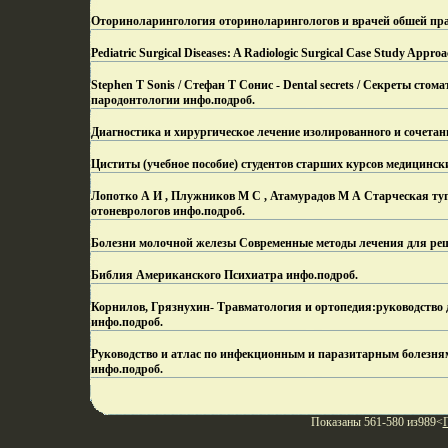
Оториноларингология оториноларингологов и врачей обшей пр
Pediatric Surgical Diseases: A Radiologic Surgical Case Study Appro
Stephen T Sonis / Стефан Т Сонис - Dental secrets / Секреты ст
пародонтологии инфо.
подроб.
Диагностика и хирургическое лечение изолированного и сочетанно
Циститы (учебное пособие) студентов старших курсов медицински
Лопотко А И , Плужников М С , Атамурадов М А Старческая туго
отоневрологов инфо.
подроб.
Болезни молочной железы Современные методы лечения для реш
Библия Американского Психиатра инфо.
подроб.
Корнилов, Грязнухин- Травматология и ортопедия:руководство дл
инфо.
подроб.
Руководство и атлас по инфекционным и паразитарным болезням
инфо.
подроб.
Показаны 561-580 из989<