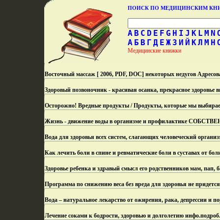
ПОИСК ПО МЕДИЦИНСКИМ К
A
B
C
D
E
F
G
H
I
J
K
L
M
N
А
Б
В
Г
Д
Е
Ж
З
И
Й
К
Л
М
Н
Медицинские книжки
Восточный массаж [ 2006, PDF, DOC] некоторых недугов Адресо
Здоровый позвоночник - красивая осанка, прекрасное здоровье 
Осторожно! Вредные продукты / Продукты, которые мы выбираем
Жизнь - движение воды в организме и профилактике СОБСТВ
Вода для здоровья всех систем, слагающих человеческий организ
Как лечить боли в спине и ревматические боли в суставах от бо
Здоровье ребенка и здравый смысл его родственников мам, пап, 
Программа по снижению веса без вреда для здоровья не придется 
Вода – натуральное лекарство от ожирения, рака, депрессии и 
Лечение соками к бодрости, здоровью и долголетию инфо.
подроб