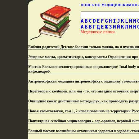
ПОИСК ПО МЕДИЦИНСКИМ К
A
B
C
D
E
F
G
H
I
J
K
L
M
N
А
Б
В
Г
Д
Е
Ж
З
И
Й
К
Л
М
Н
Медицинские книжки
Библия родителей Детские болезни только можно, но и нужно ин
Эфирные масла, ароматизаторы, консерванты Ограничения при
Массаж Большая иллюстрированная энциклопедия/ Total body 
инфо.
подроб.
Антропософская медицина антропософскую медицину, гомеопат
Переговоры с колбасой, или мы - то, что мы едим источник эне
Очищение кожи: действенные методы рук, как провоодить разгр
Новая косметология, том 1, 2 использованию на территории Рос
Популярная семейная энциклопедия - лор-органов, нервной сист
Банный массаж волшебным источником здоровья и удовольствия