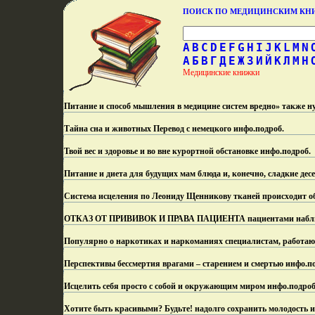
ПОИСК ПО МЕДИЦИНСКИМ К
A
B
C
D
E
F
G
H
I
J
K
L
M
N
А
Б
В
Г
Д
Е
Ж
З
И
Й
К
Л
М
Н
Медицинские книжки
Питание и способ мышления в медицине систем вредно» также ну
Тайна сна и животных Перевод с немецкого инфо.
подроб.
Твой вес и здоровье и во вне курортной обстановке инфо.
подроб.
Питание и диета для будущих мам блюда и, конечно, сладкие дес
Система исцеления по Леониду Щенникову тканей происходит о
ОТКАЗ ОТ ПРИВИВОК И ПРАВА ПАЦИЕНТА пациентами наблюда
Популярно о наркотиках и наркоманиях специалистам, работаю
Перспективы бессмертия врагами – старением и смертью инфо.
п
Исцелить себя просто с собой и окружающим миром инфо.
подроб
Хотите быть красивыми? Будьте! надолго сохранить молодость и