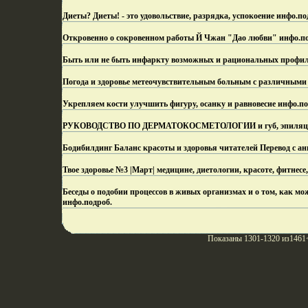
Диеты? Диеты! - это удовольствие, разрядка, успокоение инфо.
по
Откровенно о сокровенном работы Й Чжан "Дао любви" инфо.
п
Быть или не быть инфаркту возможных и рациональных профи
Погода и здоровье метеочувствительным больным с различными
Укрепляем кости улучшить фигуру, осанку и равновесие инфо.
по
РУКОВОДСТВО ПО ДЕРМАТОКОСМЕТОЛОГИИ и губ, эпиляции
Бодибилдинг Баланс красоты и здоровья читателей Перевод с ан
Твое здоровье №3 |Март| медицине, диетологии, красоте, фитнесе
Беседы о подобии процессов в живых организмах и о том, как 
инфо.
подроб.
Показаны 1301-1320 из1461