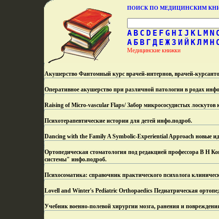
ПОИСК ПО МЕДИЦИНСКИМ К
A
B
C
D
E
F
G
H
I
J
K
L
M
N
А
Б
В
Г
Д
Е
Ж
З
И
Й
К
Л
М
Н
Медицинские книжки
Акушерство Фантомный курс врачей-интернов, врачей-курсанто
Оперативное акушерство при различной патологии в родах инфо
Raising of Micro-vascular Flaps/ Забор микрососудистых лоскут
Психотерапевтические истории для детей инфо.
подроб.
Dancing with the Family A Symbolic-Experiential Approach новые и
Ортопедическая стоматология под редакцией профессора В Н 
системы" инфо.
подроб.
Психосоматика: справочник практического психолога клиническ
Lovell and Winter's Pediatric Orthopaedics Педиатрическая орто
Учебник военно-полевой хирургии мозга, ранения и повреждени