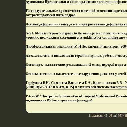
Аудиокнига Предпосылки и истоки развития логопедии инфо.
по
Гастродуоденальные кровотечения язвенной этиологии адресован
гастроэнтерологам инфо.
подроб.
Лечение деформаций стоп у детей и при различных деформациях
Acute Medicine A practical guide to the management of medical em
лечению неотложных состояний give guidance for continuing care 
(Профессиональная медицина) М И Перельман Фтизиатрия [2004,
Анестезиология и интенсивная терапия научных работников, ст
Остеопороз: клинические рекомендации 2-е изд , перераб и доп а
Основы генетики и наследственные нарушения развития у детей п
Горбунова В Н , Савельева-Васильева Е А , Красильников В В 
[2000, DjVu/PDF/DOC/txt, RUS] и слушателей системы последипл
Peters W / Питерс В - A colour atlas of Tropical Medicine and Pa
медицинских ВУЗов и врачам инфо.
подроб.
Показаны 41-60 из1487<
П