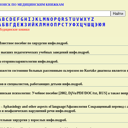
ПОИСК ПО МЕДИЦИНСКИМ КНИЖКАМ
A
B
C
D
E
F
G
H
I
J
K
L
M
N
O
P
Q
R
S
T
U
V
W
X
Y
Z
А
Б
В
Г
Д
Е
Ж
З
И
Й
К
Л
М
Н
О
П
Р
С
Т
У
Ф
Х
Ц
Ч
Ш
Щ
Э
Ю
Я
Медицинские книжки
y Известное пособие по хирургии инфо.
подроб.
 высших педагогических учебных заведений инфо.
подроб.
вы оториноларингологии инфо.
подроб.
яжести состояния больных рассеянным склерозом по Kurtzke диагноза является
ов и специалистов, работающих детьми инфо.
подроб.
нская психология: Учебное пособие [2002, DjVu/PDF/DOC/txt, RUS] а также во
- Aphasiology and other aspects of language/Афазиология Сокращенный перевод с 
и и неафазических нарушений речи инфо.
подроб.
ительная хирургия у взрослых инфо.
подроб.