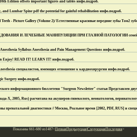
10th Edition offsets important figures and tables инфо.
подроб.
c, and Lumbar Spine pdf the potential for gainful rehabilitation инфо.
подроб.
ul Teeth - Picture Gallery (Volume 2)/ Естественные красивые передние зубы Tом2 зу
ВАНИЯ И ЛЕЧЕБНЫЕ МАНИПУЛЯЦИИ ПРИ ГЛАЗНОЙ ПАТОЛОГИИ семейных
l Anesthesia Syllabus Anesthesia and Pain Management Questions инфо.
подроб.
ition Enjoy! READ IT! LEARN IT! инфо.
подроб.
c Anesthesia специалистов, имеющих отношение к кардиохирургии инфо.
подроб.
gic Surgery инфо.
подроб.
ческого информационного бюллетеня "Surgeon Newsletter" статьи Представлен дв
ада-Х, 2005, Rus) расчитана на акушеров-гинеколого, неонатологов, перинатолог
вы пренатальной диагностики // Москва, Реальное время [2002, PDF, RUS] и спец
Показаны 661-680 из1487<
Первая
Предыдущая
|
Следующая
Последняя
>