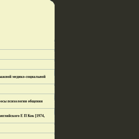
 важной медико-социальной
просы психологии общения
английского Е П Кок [1974,