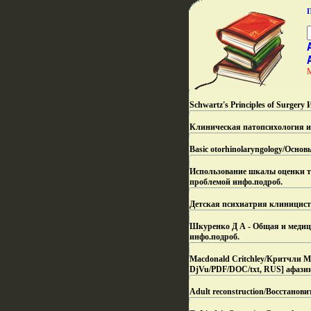
Schwartz's Principles of Surger
Клиническая патопсихология и
Basic otorhinolaryngology/Осно
Использование шкалы оценки т
проблемой инфо.
подроб.
Детская психиатрия клиницист
Шкуренко Д А - Общая и медици
инфо.
подроб.
Macdonald Critchley/Критчли М 
DjVu/PDF/DOC/txt, RUS] афази
Adult reconstruction/Восстанов