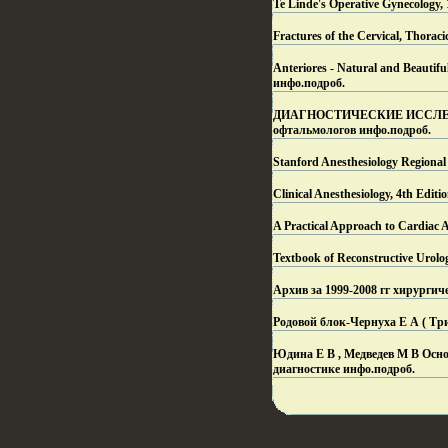
Te Linde's Operative Gynecology, 
Fractures of the Cervical, Thoraci
Anteriores - Natural and Beautif
инфо.
подроб.
ДИАГНОСТИЧЕСКИЕ ИССЛЕДО
офтальмологов инфо.
подроб.
Stanford Anesthesiology Regiona
Clinical Anesthesiology, 4th Ed
A Practical Approach to Cardia
Textbook of Reconstructive Urolo
Архив за 1999-2008 гг хирурги
Родовой блок-Чернуха Е А ( Три
Юдина Е В , Медведев М В Осно
диагностике инфо.
подроб.