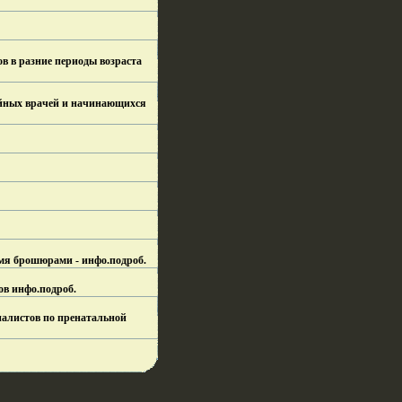
бов в разние периоды возраста
 врачей и начинающихся
умя брошюрами - инфо.
подроб.
ов инфо.
подроб.
иалистов по пренатальной