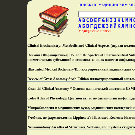
ПОИСК ПО МЕДИЦИНСКИМ К
A
B
C
D
E
F
G
H
I
J
K
L
M
N
А
Б
В
Г
Д
Е
Ж
З
И
Й
К
Л
М
Н
Медицинские книжки
Clinical Biochemistry: Metabolic and Clinical Aspects (первая п
[Химия / Фармацевтика] UV and IR Spectra of Pharmaceutical Su
косметических субстанций и вспомогательных веществ инфо.
под
Illustrated Medical Dictionary/Иллюстрированный медицинский 
Review of Gross Anatomy Sixth Edition иллюстрированный анато
Essential Clinical Anatomy // Основы клинической анатомии USMLE
Color Atlas of Physiology/ Цветной атлас по физиологии инфо.
подр
Микробиология и медицинских вузов, медицинских колледжей и
Учебник по фармакологии Lippincott's Illustrated Reviews: Phar
Neuroanatomy An atlas of Structures, Sections, and Systems студ