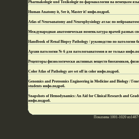
Pharmakologie und Toxikologie по фармакологии на немецком язы
Human Anatomy it, See it, Master it! инфо.
подроб.
Atlas of Neuroanatomy and Neurophysiology атлас по нейроанато
Международная анатомическая номенклатура врачей разных сп
Handbook of Renal Biopsy Pathology / руководство по патологии 
Архив патологии № 6 для патологоанатомов и не только инфо.
по
Рецепторы физиологически активных веществ биохимиков, физио
Color Atlas of Pathology are set off in color инфо.
подроб.
Genomics and Proteomics Engineering in Medicine and Biology / Ген
students инфо.
подроб.
Snapshots of Hemodynamics: An Aid for Clinical Research and G
инфо.
подроб.
Показаны 1001-1020 из1487