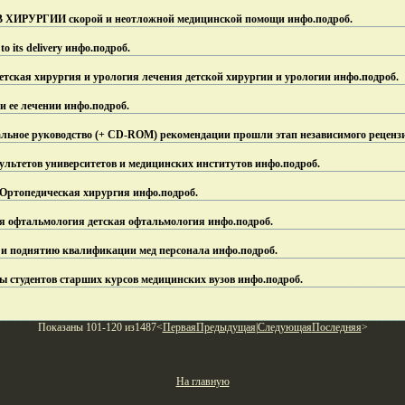
УРГИИ скорой и неотложной медицинской помощи инфо.
подроб.
to its delivery инфо.
подроб.
- Детская хирургия и урология лечения детской хирургии и урологии инфо.
подроб.
 и ее лечении инфо.
подроб.
ьное руководство (+ CD-ROM) рекомендации прошли этап независимого реценз
льтетов университетов и медицинских институтов инфо.
подроб.
/Ортопедическая хирургия инфо.
подроб.
кая офтальмология детская офтальмология инфо.
подроб.
18e и поднятию квалификации мед персонала инфо.
подроб.
 студентов старших курсов медицинских вузов инфо.
подроб.
Показаны 101-120 из1487<
Первая
Предыдущая
|
Следующая
Последняя
>
На главную