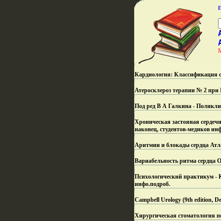
Кардиология: Классификация си
Атеросклероз терапии № 2 пр
Под ред В А Галкина - Поликли
Хроническая застояная сердечн
наконец, студентов-медиков инф
Аритмии и блокады сердца Атла
Вариабельность ритма сердца 
Психологический практикум - К
инфо.
подроб.
Campbell Urology (9th edition,
Хирургическая стоматология п