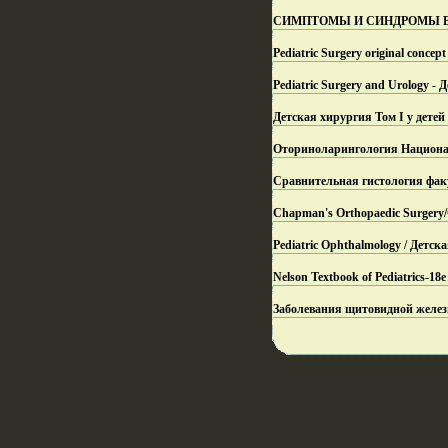
CИМПТОМЫ И СИНДРОМЫ В ХИР
Pediatric Surgery original concept 
Pediatric Surgery and Urology 
Детская хирургия Том I у детей
Оториноларингология Национал
Сравнительная гистология факу
Chapman's Orthopaedic Surgery
Pediatric Ophthalmology / Детс
Nelson Textbook of Pediatrics-
Заболевания щитовидной железы