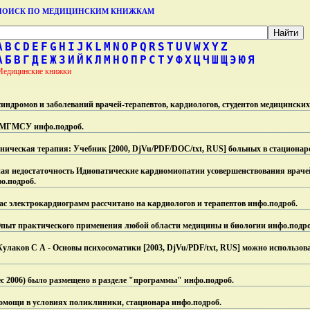
ПОИСК ПО МЕДИЦИНСКИМ КНИЖКАМ
A
B
C
D
E
F
G
H
I
J
K
L
M
N
O
P
Q
R
S
T
U
V
W
X
Y
Z
А
Б
В
Г
Д
Е
Ж
З
И
Й
К
Л
М
Н
О
П
Р
С
Т
У
Ф
Х
Ц
Ч
Ш
Щ
Э
Ю
Я
Медицинские книжки
ндромов и заболеваний врачей-терапевтов, кардиологов, студентов медицинских
и МГМСУ инфо.
подроб.
ническая терапия: Учебник [2000, DjVu/PDF/DOC/txt, RUS] больных в стационар
ая недостаточность Идиопатические кардиомиопатии усовершенствования врачей
о.
подроб.
с электрокардиограмм рассчитано на кардиологов и терапевтов инфо.
подроб.
Опыт практического применения любой области медицины и биологии инфо.
подро
улаков С А - Основы психосоматики [2003, DjVu/PDF/txt, RUS] можно использова
 Dec 2006) было размещено в разделе "программы" инфо.
подроб.
омощи в условиях поликлиники, стационара инфо.
подроб.