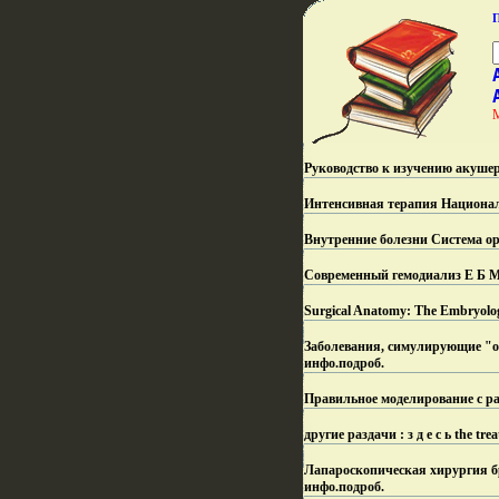
Руководство к изучению акушер
Интенсивная терапия Националь
Внутренние болезни Система о
Современный гемодиализ Е Б М
Surgical Anatomy: The Embryolog
Заболевания, симулирующие "о
инфо.
подроб.
Правильное моделирование с р
другие раздачи : з д е с ь the tre
Лапароскопическая хирургия бр
инфо.
подроб.