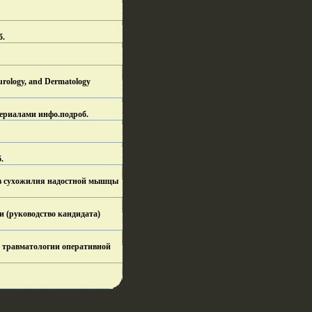
б.
rology, and Dermatology
ериалами инфо.
подроб.
.
азрыв сухожилия надостной мышцы
ии (руководство кандидата)
 и травматологии оперативной