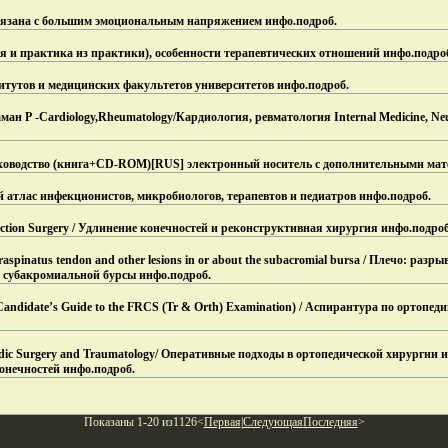
вязана с большим эмоциональным напряжением инфо.
подроб.
я и практика из практики), особенности терапевтических отношений инфо.
подро
итутов и медицинских факультетов университетов инфо.
подроб.
н Р -Cardiology,Rheumatology/Кардиология, ревматология Internal Medicine, Neu
ководство (книга+CD-ROM)[RUS] электронный носитель с дополнительными мат
атлас инфекционистов, микробиологов, терапевтов и педиатров инфо.
подроб.
ction Surgery / Удлинение конечностей и реконструктивная хирургия инфо.
подроб
praspinatus tendon and other lesions in or about the subacromial bursa / Плечо: р
о субакромиальной бурсы инфо.
подроб.
Candidate’s Guide to the FRCS (Tr & Orth) Examination) / Аспирантура по ортопед
pedic Surgery and Traumatology/ Оперативные подходы в ортопедической хирургии
конечностей инфо.
подроб.
Показаны 1-20 из1126<
Первая
|
Следующая
Последняя
>