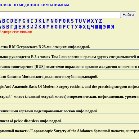
ПОИСК ПО МЕДИЦИНСКИМ КНИЖКАМ
A
B
C
D
E
F
G
H
I
J
K
L
M
N
O
P
Q
R
S
T
U
V
W
X
Y
Z
А
Б
В
Г
Д
Е
Ж
З
И
Й
К
Л
М
Н
О
П
Р
С
Т
У
Ф
Х
Ц
Ч
Ш
Щ
Э
Ю
Я
Медицинские книжки
ства В М Островского В 28-ми лекциях инфо.
подроб.
ное руководство В 2-х томах Том 2 онкологии и врачам других специальностей 
рганов пищеварения [RUS] симптомов поражения органов желудочно-кишечного 
азо Записки Московского диализного клуба инфо.
подроб.
ic And Anatomic Basis Of Modern Surgery resident, and the practicing surgeon инфо.
стрый" живот (ложный острый живот) неврологическая, инфекционная, урологи
азличными сортами моделировочных восков инфо.
подроб.
atment of pelvic disorders инфо.
подроб.
юшной полости / Laparoscopic Surgery of the Abdomen брюшной полости, инстру