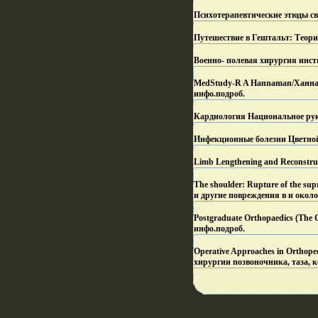
Психотерапевтические этюды с
Путешествие в Гештальт: Теори
Военно- полевая хирургия инст
MedStudy-R A Hannaman/Ханнама
инфо.
подроб.
Кардиология Национальное ру
Инфекционные болезни Цветной 
Limb Lengthening and Reconstru
The shoulder: Rupture of the su
и другие повреждения в и окол
Postgraduate Orthopaedics (The 
инфо.
подроб.
Operative Approaches in Ortho
хирургии позвоночника, таза, 