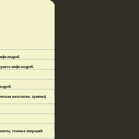
инфо.
подроб.
тракта инфо.
подроб.
подроб.
ческая патология, травмы)
менты, техника операций