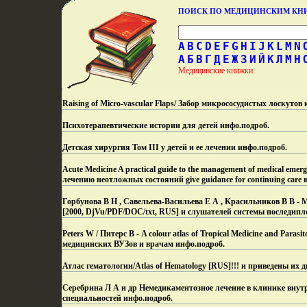
ПОИСК ПО МЕДИЦИНСКИМ К
A
B
C
D
E
F
G
H
I
J
K
L
M
N
А
Б
В
Г
Д
Е
Ж
З
И
Й
К
Л
М
Н
Медицинские книжки
Raising of Micro-vascular Flaps/ Забор микрососудистых лоскут
Психотерапевтические истории для детей инфо.
подроб.
Детская хирургия Том III у детей и ее лечении инфо.
подроб.
Acute Medicine A practical guide to the management of medical em
лечению неотложных состояний give guidance for continuing care 
Горбунова В Н , Савельева-Васильева Е А , Красильников В В 
[2000, DjVu/PDF/DOC/txt, RUS] и слушателей системы последипл
Peters W / Питерс В - A colour atlas of Tropical Medicine and Pa
медицинских ВУЗов и врачам инфо.
подроб.
Атлас гематологии/Atlas of Hematology [RUS]!!! и приведены их 
Серебрина Л А и др Немедикаментозное лечение в клинике внутрен
специальностей инфо.
подроб.