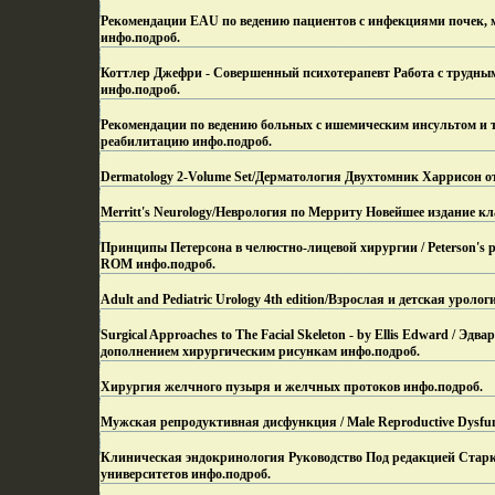
Рекомендации EAU по ведению пациентов с инфекциями почек, м
инфо.
подроб.
Коттлер Джефри - Совершенный психотерапевт Работа с трудным
инфо.
подроб.
Рекомендации по ведению больных с ишемическим инсультом и
реабилитацию инфо.
подроб.
Dermatology 2-Volume Set/Дерматология Двухтомник Харрисон о
Merritt's Neurology/Неврология по Мерриту Новейшее издание кл
Принципы Петерсона в челюстно-лицевой хирургии / Peterson's princ
ROM инфо.
подроб.
Adult and Pediatric Urology 4th edition/Взрослая и детская урол
Surgical Approaches to The Facial Skeleton - by Ellis Edward / 
дополнением хирургическим рисункам инфо.
подроб.
Хирургия желчного пузыря и желчных протоков инфо.
подроб.
Мужская репродуктивная дисфункция / Male Reproductive Dysfun
Клиническая эндокринология Руководство Под редакцией Старко
университетов инфо.
подроб.