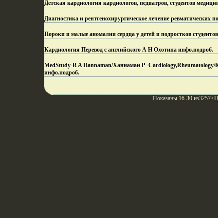
Детская кардиология кардиологов, педиатров, студентов медици
Диагностика и рентгенохирургическое лечение ревматических по
Пороки и малые аномалии сердца у детей и подростков студенто
Кардиология Перевод с английского А Н Охотина инфо.
подроб.
MedStudy-R A Hannaman/Ханнаман Р -Cardiology,Rheumatology/Кар
инфо.
подроб.
Показаны 16-30 из3257<
П