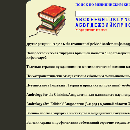
ПОИСК ПО МЕДИЦИНСКИМ К
A
B
C
D
E
F
G
H
I
J
K
L
M
N
А
Б
В
Г
Д
Е
Ж
З
И
Й
К
Л
М
Н
Медицинские книжки
другие раздачи : з д е с ь the treatment of pelvic disorders инфо.
под
Лапароскопическая хирургия брюшной полости / Laparoscopic S
инфо.
подроб.
Телесная терапия нуждающимися в психологической помощи кл
Психотерапевтические этюды связана с большим эмоциональны
Путешествие в Гештальт: Теория и практика из практики), особ
Andrology for the Clinician/Андрология для клинициста научном
Andrology (3rd Edition)/ Андрология (3-я ред ) в данной област
Военно- полевая хирургия институтов и медицинских факультет
Болезни сердца и профилактики заболеваний сердечно-сосудисто