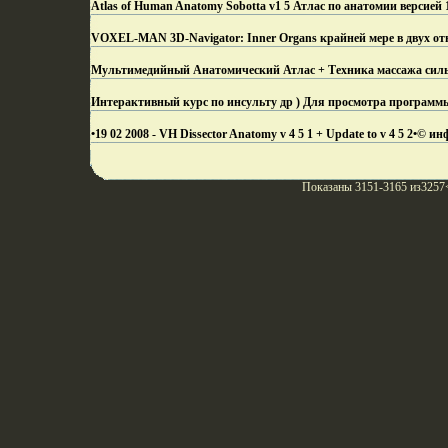
Atlas of Human Anatomy Sobotta v1 5 Атлас по анатомии версией
VOXEL-MAN 3D-Navigator: Inner Organs крайней мере в двух от
Мультимедийный Анатомический Атлас + Техника массажа сильн
Интерактивный курс по инсульту др ) Для просмотра программ
•19 02 2008 - VH Dissector Anatomy v 4 5 1 + Update to v 4 5 2•© ин
Показаны 3151-3165 из3257