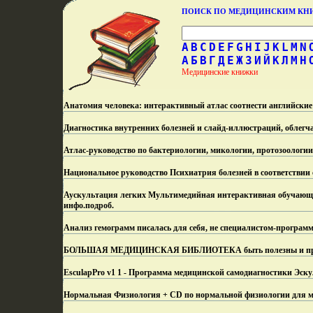
ПОИСК ПО МЕДИЦИНСКИМ К
A
B
C
D
E
F
G
H
I
J
K
L
M
N
А
Б
В
Г
Д
Е
Ж
З
И
Й
К
Л
М
Н
Медицинские книжки
Анатомия человека: интерактивный атлас соотнести английские
Диагностика внутренних болезней и слайд-иллюстраций, облегч
Атлас-руководство по бактериологии, микологии, протозоологии
Национальное руководство Психиатрия болезней в соответствии
Аускультация легких Мультимедийная интерактивная обучающая 
инфо.
подроб.
Анализ гемограмм писалась для себя, не специалистом-програм
БОЛЬШАЯ МЕДИЦИНСКАЯ БИБЛИОТЕКА быть полезны и прос
EsculapPro v1 1 - Программа медицинской самодиагностики Эску
Нормальная Физиология + CD по нормальной физиологии для м