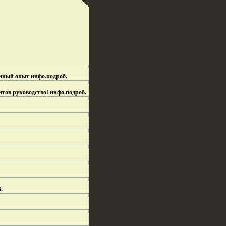
енный опыт инфо.
подроб.
тов руководство! инфо.
подроб.
.