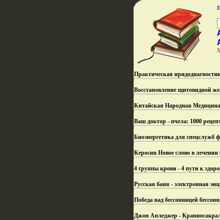
Практическая иридодиагностика
Восстановление щитовидной жел
Китайская Народная Медицина
Ваш доктор - пчела: 1000 реце
Биоэнергетика для спецслужб ф
Керосин Новое слово в лечении
4 группы крови - 4 пути к здо
Русская баня - электронная эн
Победа над бессонницей бессон
Джон Апледжер - Краниосакраль