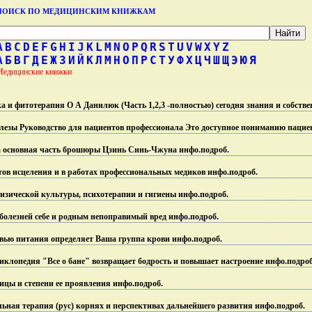
ПОИСК ПО МЕДИЦИНСКИМ КНИЖКАМ
A
B
C
D
E
F
G
H
I
J
K
L
M
N
O
P
Q
R
S
T
U
V
W
X
Y
Z
А
Б
В
Г
Д
Е
Ж
З
И
Й
К
Л
М
Н
О
П
Р
С
Т
У
Ф
Х
Ц
Ч
Ш
Щ
Э
Ю
Я
Медицинские книжки
 и фитотерапия О А Данилюк (Часть 1,2,3 -полностью) сегодня знания и собств
езы Руководство для пациентов профессионала Это доступное пониманию пациен
 основная часть брошюры Цзинь Синь-Чжуна инфо.
подроб.
птов исцеления и в работах профессиональных медиков инфо.
подроб.
изической культуры, психотерапии и гигиены инфо.
подроб.
 болезней себе и родным непоправимый вред инфо.
подроб.
ровью питания определяет Ваша группа крови инфо.
подроб.
циклопедия "Все о бане" возвращает бодрость и повышает настроение инфо.
подроб
ницы и степени ее проявления инфо.
подроб.
ная терапия (рус) корнях и перспективах дальнейшего развития инфо.
подроб.