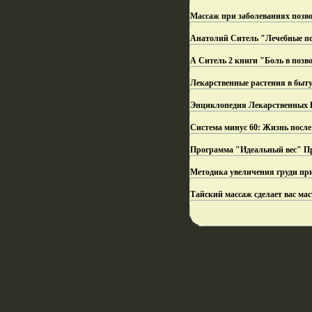
Массаж при заболеваниях позво
Анатолий Ситель "Лечебные по
А Ситель 2 книги "Боль в позво
Лекарственные растения в быту
Энциклопедия Лекарственных Р
Система минус 60: Жизнь после 
Программа "Идеальный вес" Пр
Методика увеличения груди пр
Тайский массаж сделает вас ма