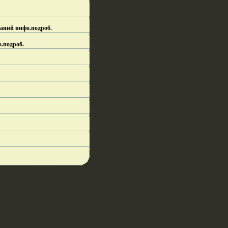
аний инфо.
подроб.
о.
подроб.