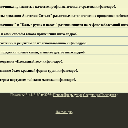
ночника применять в качестве профилактического средства инфо.
подроб.
зы-движения Анатолия Сителя" различных патологических процессов и заболев
ночнике " и "Боль в руках и ногах " развивающихся на ее фоне заболеваний инф
 и сами способы такого применения инфо.
подроб.
астений и рецептам по их использованию инфо.
подроб.
похудения членов семьи, и многое другое инфо.
подроб.
ограмма «Идеальный вес» инфо.
подроб.
иданию более красивой формы груди инфо.
подроб.
стером-виртуозом тайского массажа инфо.
подроб.
Показаны 2141-2160 из3256<
Первая
Предыдущая
|
Следующая
Последняя
>
На главную