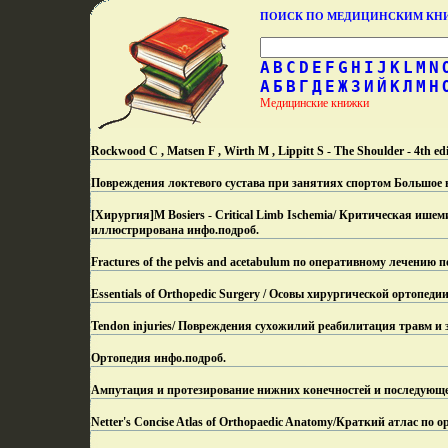
ПОИСК ПО МЕДИЦИНСКИМ К
A
B
C
D
E
F
G
H
I
J
K
L
M
N
А
Б
В
Г
Д
Е
Ж
З
И
Й
К
Л
М
Н
Медицинские книжки
Rockwood C , Matsen F , Wirth M , Lippitt S - The Shoulder - 4th ed
Повреждения локтевого сустава при занятиях спортом Большое 
[Хирургия]M Bosiers - Critical Limb Ischemia/ Критическая ише
иллюстрирована инфо.
подроб.
Fractures of the pelvis and acetabulum по оперативному лечению 
Essentials of Orthopedic Surgery / Осовы хирургической ортопеди
Tendon injuries/ Повреждения сухожилий реабилитация травм и
Ортопедия инфо.
подроб.
Ампутация и протезирование нижних конечностей и последующе
Netter's Concise Atlas of Orthopaedic Anatomy/Краткий атлас по