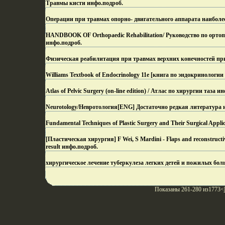
Травмы кисти инфо.
подроб.
Операции при травмах опорно- двигательного аппарата наиболе
HANDBOOK OF Orthopaedic Rehabilitation/ Руководство по орто
инфо.
подроб.
Физическая реабилитация при травмах верхних конечностей пр
Williams Textbook of Endocrinology 11e [книга по эндокринологии 
Atlas of Pelvic Surgery (on-line edition) / Атлас по хирургии таза ин
Neurotology/Невротология[ENG] Достаточно редкая литература 
Fundamental Techniques of Plastic Surgery and Their Surgical Appli
[Пластическая хирургия] F Wei, S Mardini - Flaps and reconstruct
result инфо.
подроб.
хирургическое лечение туберкулеза легких детей и пожилых бол
Показаны 261-280 из1773<