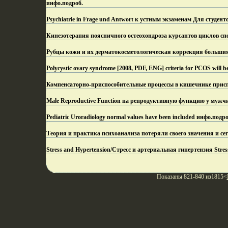
инфо.
подроб.
Psychiatrie in Frage und Antwort к устным экзаменам Для студен
Кинезотерапия поясничного остеохондроза курсантов циклов сп
Рубцы кожи и их дерматокосметологическая коррекция большим
Polycystic ovary syndrome [2008, PDF, ENG] criteria for PCOS will b
Компенсаторно-приспособительные процессы в кишечнике присп
Male Reproductive Function на репродуктивную функцию у мужч
Pediatric Uroradiology normal values have been included инфо.
подро
Теория и практика психоанализа потеряли своего значения и се
Stress and Hypertension/Стресс и артериальная гипертензия Stres
Показаны 821-840 из1815<