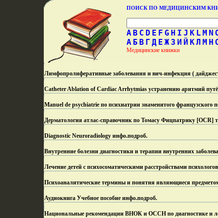
ПОИСК ПО МЕДИЦИНСКИМ К
A
B
C
D
E
F
G
H
I
J
K
L
M
N
А
Б
В
Г
Д
Е
Ж
З
И
Й
К
Л
М
Н
Медицинские книжки
Лимфопролиферативные заболевания и вич-инфекция ( дайджес
Catheter Ablation of Cardiac Arrhytmias устранению аритмий пу
Manuel de psychiatrie по психиатрии знаменитого французского 
Дерматология атлас-справочник по Томасу Фицпатрику [OCR] т
Diagnostic Neuroradiology инфо.
подроб.
Внутренние болезни диагностики и терапии внутренних заболев
Лечение детей с психосоматическими расстройствами психологов
Психоаналитические термины и понятия являющиеся предметом 
Аудиокнига Учебное пособие инфо.
подроб.
Национальные рекомендации ВНОК и ОССН по диагностике и лечен