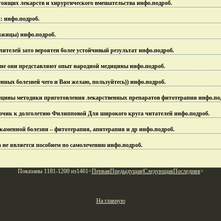
стоящих лекарств и хирургического вмешательства инфо.
подроб.
: инфо.
подроб.
ижицы) инфо.
подроб.
ителей зато вероятен более устойчивый результат инфо.
подроб.
ине они представляют опыт народной медицины инфо.
подроб.
нных болезней чего и Вам желаю, пользуйтесь)) инфо.
подроб.
ецины методики приготовления лекарственных препаратов фитотерапии инфо.
по
ючик к долголетию Филипповой Для широкого круга читателей инфо.
подроб.
каменной болезни – фитотерапия, апитерапия и др инфо.
подроб.
а не является пособием по самолечению инфо.
подроб.
Показаны 1181-1200 из1461<
Первая
Предыдущая
|
Следующая
Последняя
>
На главную