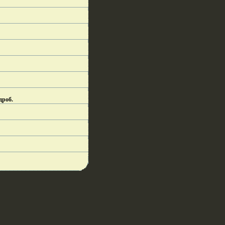
дроб.