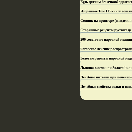
Будь зрячим без очков! дорого
Избранное Том 1 В книгу вошли
Сонник на принтере (в виде кн
Старинные рецепты русских цел
200 советов по народной медиц
йоговское лечение распростране
Золотые рецепты народной мед
Льняное масло или Золотой кл
Лечебное питание при почечно-
Целебные свойства водки и вин