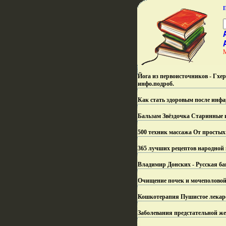
Йога из первоисточников - Гхе
инфо.
подроб.
Как стать здоровым после инфа
Бальзам Звёздочка Старинные и
500 техник массажа От простых
365 лучших рецептов народной
Владимир Донских - Русская ба
Очищение почек и мочеполовой
Кошкотерапия Пушистое лекарс
Заболевания предстательной же