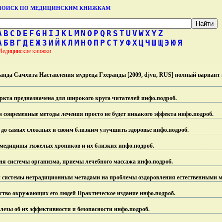
ПОИСК ПО МЕДИЦИНСКИМ КНИЖКАМ
A
B
C
D
E
F
G
H
I
J
K
L
M
N
O
P
Q
R
S
T
U
V
W
X
Y
Z
А
Б
В
Г
Д
Е
Ж
З
И
Й
К
Л
М
Н
О
П
Р
С
Т
У
Ф
Х
Ц
Ч
Ш
Щ
Э
Ю
Я
Медицинские книжки
ранда Самхита Наставления мудреца Гхеранды [2009, djvu, RUS] полный вариант 
ркта предназначена для широкого круга читателей инфо.
подроб.
 современные методы лечения просто не будет никакого эффекта инфо.
подроб.
 до самых сложных и своим близким улучшить здоровье инфо.
подроб.
 медицины тяжелых хроников и их близких инфо.
подроб.
ня системы организма, приемы лечебного массажа инфо.
подроб.
 системы нетрадиционным метадами на проблемы оздоровления естественными м
тво окружающих его людей Практическое издание инфо.
подроб.
лезы об их эффективности и безопасности инфо.
подроб.