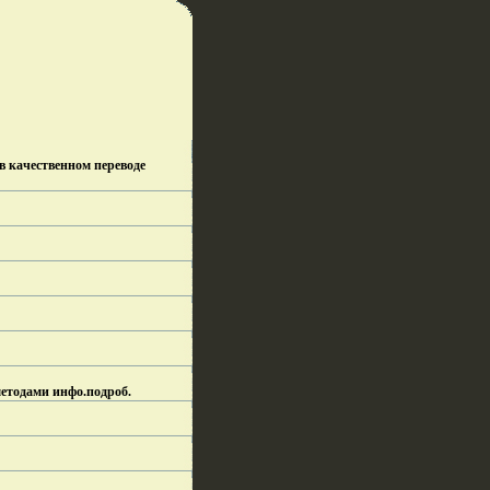
в качественном переводе
етодами инфо.
подроб.