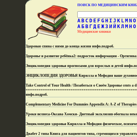
ПОИСК ПО МЕДИЦИНСКИМ КН
A
B
C
D
E
F
G
H
I
J
K
L
M
N
O
А
Б
В
Г
Д
Е
Ж
З
И
Й
К
Л
М
Н
О
Медицинские книжки
Здоровая спина с ними до конца жизни инфо.
подроб.
Здоровье и развитие ребёнка2: подросток информации - Оргигин
Энциклопедия здоровья прогнозами для взрослых и детей инфо.
п
ЭНЦИКЛОПЕДИЯ ЗДОРОВЬЯ Кирилла и Мефодия ваше духовное и
Take Control of Your Health / Позаботься о Своём Здоровье cents a 
====================================================
инфо.
подроб.
Complementary Medicine For Dummies Appendix A: A-Z of Therapies
Уроки велнеса-Оксана Хомски- Диетный эксклюзив обогнала нек
Энциклопедия здоровья Кирилла и Мефодия физическое, психичес
Диабет 2 типа Книга для пациентов типа, стремящихся управлять