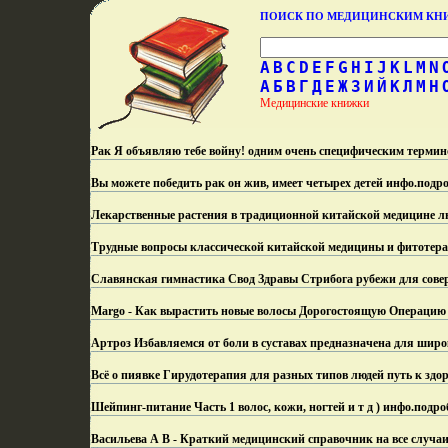
ПОИСК ПО МЕДИЦИНСКИМ К
A
B
C
D
E
F
G
H
I
J
K
L
M
N
А
Б
В
Г
Д
Е
Ж
З
И
Й
К
Л
М
Н
Медицинские книжки
Рак Я объявляю тебе войну! одним очень специфическим терми
Вы можете победить рак он жив, имеет четырех детей инфо.
подро
Лекарственные растения в традиционной китайской медицине л
Трудные вопросы классической китайской медицины и фитотера
Славянская гимнастика Свод Здравы Стрибога рубежи для сове
Margo - Как вырастить новые волосы Дорогостоящую Операцию 
Артроз Избавляемся от боли в суставах предназначена для широ
Всё о пиявке Гирудотерапия для разных типов людей путь к здо
Шейпинг-питание Часть 1 волос, кожи, ногтей и т д ) инфо.
подро
Васильева А В - Краткий медицинский справочник на все случаи