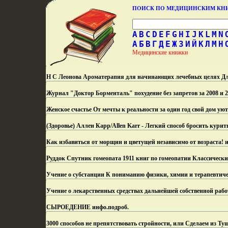
ПОИСК ПО МЕДИЦИНСКИМ К
A
B
C
D
E
F
G
H
I
J
K
L
M
N
А
Б
В
Г
Д
Е
Ж
З
И
Й
К
Л
М
Н
Медицинские книжки
Н С Леонова Ароматерапия для начинающих лечебных целях Дл
Журнал "Доктор Борменталь" похудение без запретов за 2008 и 2
Женское счастье От мечты к реальности за один год свой дом у
(Здоровье) Аллен Карр/Allen Karr - Легкий способ бросить кури
Как избавиться от морщин и цветущей независимо от возраста! 
Руддок Спутник гомеопата 1911 книг по гомеопатии Классически
Учение о субстанции К пониманию физики, химии и терапевтиче
Учение о лекарственных средствах дальнейшей собственной рабо
СЫРОЕДЕНИЕ инфо.
подроб.
3000 способов не препятствовать стройности, или Сделаем из Ту