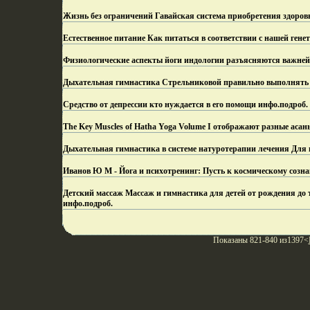
Жизнь без ограничений Гавайская система приобретения здоров
Естественное питание Как питаться в соответствии с нашей гене
Физиологические аспекты йоги индологии разъясняются важне
Дыхательная гимнастика Стрельниковой правильно выполнять 
Средство от депрессии кто нуждается в его помощи инфо.
подроб.
The Key Muscles of Hatha Yoga Volume I отображают разные асаны
Дыхательная гимнастика в системе натуротерапии лечения Для 
Иванов Ю М - Йога и психотренинг: Пусть к космическому созна
Детский массаж Массаж и гимнастика для детей от рождения д
инфо.
подроб.
Показаны 821-840 из1397<