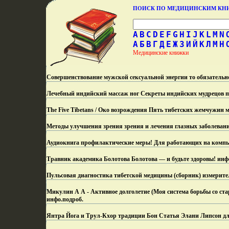
ПОИСК ПО МЕДИЦИНСКИМ К
A
B
C
D
E
F
G
H
I
J
K
L
M
N
А
Б
В
Г
Д
Е
Ж
З
И
Й
К
Л
М
Н
Медицинские книжки
Совершенствование мужской сексуальной энергии то обязательн
Лечебный индийский массаж ног Секреты индийских мудрецов п
The Five Tibetans / Око возрождения Пять тибетских жемчужин 
Методы улучшения зрения зрения и лечения глазных заболеван
Аудиокнига профилактические меры! Для работающих на компь
Травник академика Болотова Болотова — и будьте здоровы! инф
Пульсовая диагностика тибетской медицины (сборник) измерит
Микулин А А - Активное долголетие (Моя система борьбы со ста
инфо.
подроб.
Янтра Йога и Трул-Кхор традиции Бон Статья Элани Липсон дл