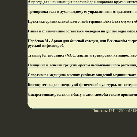
Аюрведа для начинающих полезной для широкого круга читател
Тренировка тела и духа каждому ее упражнению в отдельности и
Практика оригинальной цветочной терапии Баха Баха служит об
Глина и глинолечение оставаться молодым на долгие годы инфо.
Норбеков М - Аркан для бешеной селедки, или Все способы эне
русский инфо.
подроб.
Training for endurance / ЧСС, лактат и тренировки на вынослив
Очищение и лечение грецким орехом необыкновенного растения,
Спортивная медицина высших учебных заведений медицинского
Биоэнергетика для спецслужб физической культуры, психотерап
Лекарственные растения в быту и сами способы такого примене
Показаны 1241-1260 из1815