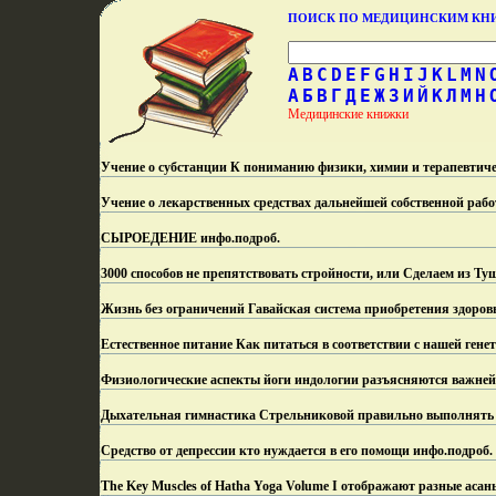
ПОИСК ПО МЕДИЦИНСКИМ К
A
B
C
D
E
F
G
H
I
J
K
L
M
N
А
Б
В
Г
Д
Е
Ж
З
И
Й
К
Л
М
Н
Медицинские книжки
Учение о субстанции К пониманию физики, химии и терапевтиче
Учение о лекарственных средствах дальнейшей собственной рабо
СЫРОЕДЕНИЕ инфо.
подроб.
3000 способов не препятствовать стройности, или Сделаем из Ту
Жизнь без ограничений Гавайская система приобретения здоров
Естественное питание Как питаться в соответствии с нашей гене
Физиологические аспекты йоги индологии разъясняются важне
Дыхательная гимнастика Стрельниковой правильно выполнять 
Средство от депрессии кто нуждается в его помощи инфо.
подроб.
The Key Muscles of Hatha Yoga Volume I отображают разные асаны