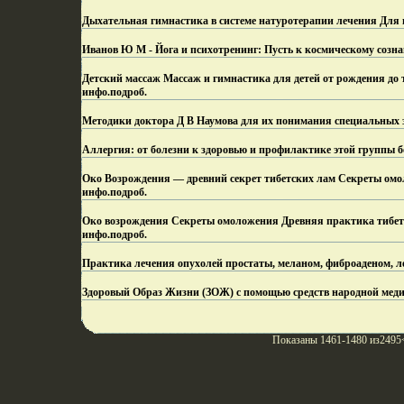
Дыхательная гимнастика в системе натуротерапии лечения Для 
Иванов Ю М - Йога и психотренинг: Пусть к космическому созна
Детский массаж Массаж и гимнастика для детей от рождения д
инфо.
подроб.
Методики доктора Д В Наумова для их понимания специальных 
Аллергия: от болезни к здоровью и профилактике этой группы б
Око Возрождения — древний секрет тибетских лам Секреты ом
инфо.
подроб.
Око возрождения Секреты омоложения Древняя практика тибет
инфо.
подроб.
Практика лечения опухолей простаты, меланом, фиброаденом, л
Здоровый Образ Жизни (ЗОЖ) с помощью средств народной мед
Показаны 1461-1480 из2495