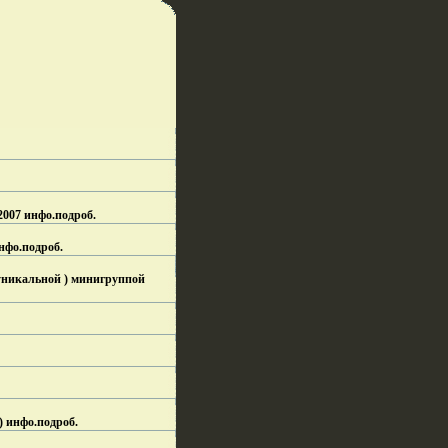
2007 инфо.
подроб.
нфо.
подроб.
уникальной ) минигруппой
) инфо.
подроб.