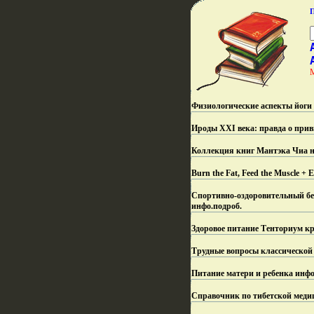
Физиологические аспекты йоги
Ироды XXI века: правда о прив
Коллекция книг Мантэка Чиа на
Burn the Fat, Feed the Muscle 
Спортивно-оздоровительный бе
инфо.
подроб.
Здоровое питание Тенториум кр
Трудные вопросы классической
Питание матери и ребенка инфо
Справочник по тибетской медици