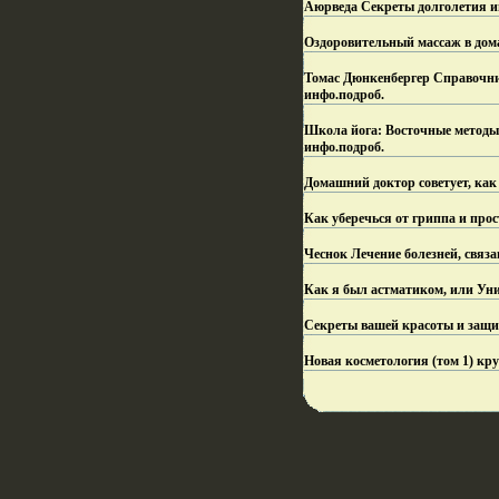
Aюрведа Секреты долголетия и
Оздоровительный массаж в дома
Томас Дюнкенбергер Справочник 
инфо.
подроб.
Школа йога: Восточные методы 
инфо.
подроб.
Домашний доктор советует, как
Как уберечься от гриппа и прос
Чеснок Лечение болезней, связ
Как я был астматиком, или Ун
Секреты вашей красоты и защи
Новая косметология (том 1) кр