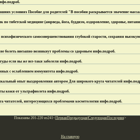
нфо.
подроб.
шних условиях Пособие для родителей "В пособии раскрывается значение масса
по тибетской медицине (аюрведа, йога, буддизм, оздоровление, здоровье, питание
психофизического самосовершенствования глубокой старости, сохраняя высокую
 не болеть внезапно возникнут проблемы со здоровьем инфо.
подроб.
туды если вы же все-таки заболели инфо.
подроб.
анных с ослаблением иммунитета инфо.
подроб.
икальный опыт выздоровления автором Для широкого круга читателей инфо.
под
ты кожи от ультрафиолета инфо.
подроб.
уга читателей, интересующихся проблемами косметологии инфо.
подроб.
Показаны 201-220 из241<
Первая
Предыдущая
|
Следующая
Последняя
>
На главную