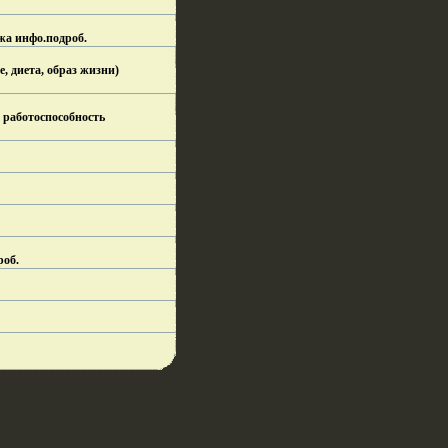
жа инфо.
подроб.
, диета, образ жизни)
 работоспособность
роб.