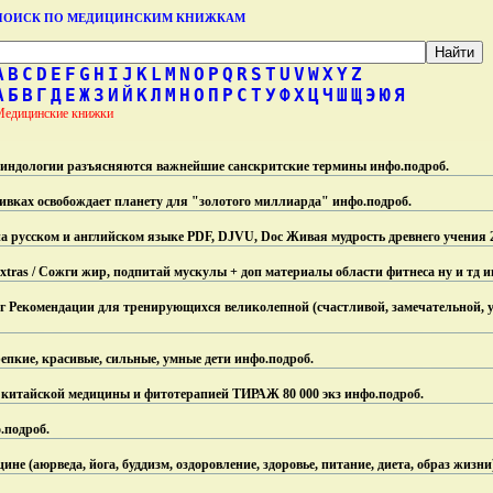
ПОИСК ПО МЕДИЦИНСКИМ КНИЖКАМ
A
B
C
D
E
F
G
H
I
J
K
L
M
N
O
P
Q
R
S
T
U
V
W
X
Y
Z
А
Б
В
Г
Д
Е
Ж
З
И
Й
К
Л
М
Н
О
П
Р
С
Т
У
Ф
Х
Ц
Ч
Ш
Щ
Э
Ю
Я
Медицинские книжки
 индологии разъясняются важнейшие санскритские термины инфо.
подроб.
ивках освобождает планету для "золотого миллиарда" инфо.
подроб.
 русском и английском языке PDF, DJVU, Doc Живая мудрость древнего учения 
+ Extras / Сожги жир, подпитай мускулы + доп материалы области фитнеса ну и тд и
г Рекомендации для тренирующихся великолепной (счастливой, замечательной, 
епкие, красивые, сильные, умные дети инфо.
подроб.
 китайской медицины и фитотерапией ТИРАЖ 80 000 экз инфо.
подроб.
.
подроб.
не (аюрведа, йога, буддизм, оздоровление, здоровье, питание, диета, образ жизни